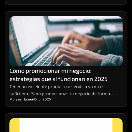
Cómo promocionar mi negocio: 
estrategias que sí funcionan en 2025
Tener un excelente producto o servicio ya no es 
suficiente. Si no promocionas tu negocio de forma 
Moises Hamui
15 jul 2025
efectiva, es muy probable que pases desapercibido. 
Hoy, competir en entornos digitales requiere una 
estrategia sólida, basada en datos, visibilidad 
multicanal y contenido relevante. 