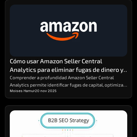
Cómo usar Amazon Seller Central 
Analytics para eliminar fugas de dinero y 
aumentar la rentabilidad
Comprender a profundidad Amazon Seller Central 
Analytics permite identificar fugas de capital, optimizar 
Moises Hamui
20 nov 2025
decisiones y reforzar estrategias comerciales. Dominar 
estos datos facilita anticipar variaciones en la demanda 
y mejorar márgenes sin aumentar costos. Para análisis 
comparativos avanzados, herramientas como MHA 
Intelligence complementan la información con una 
visión más precisa del rendimiento.