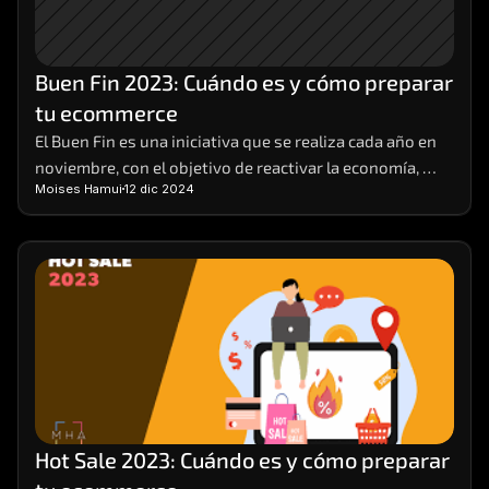
Buen Fin 2023: Cuándo es y cómo preparar 
tu ecommerce
El Buen Fin es una iniciativa que se realiza cada año en 
noviembre, con el objetivo de reactivar la economía, 
Moises Hamui
12 dic 2024
impulsar las ventas y ofrecer beneficios a los 
consumidores y a los comerciantes. Durante el Buen Fin, 
las empresas participantes ofrecen descuentos, 
promociones y facilidades de pago en sus productos y 
servicios, tanto en tiendas físicas como en línea.
Hot Sale 2023: Cuándo es y cómo preparar 