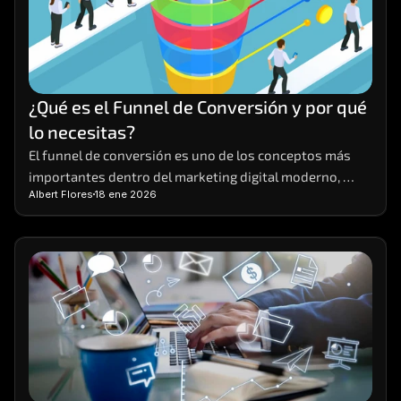
¿Qué es el Funnel de Conversión y por qué 
lo necesitas?
El funnel de conversión es uno de los conceptos más 
importantes dentro del marketing digital moderno, 
Albert Flores
18 ene 2026
aunque también uno de los menos comprendidos. 
Muchas empresas generan tráfico