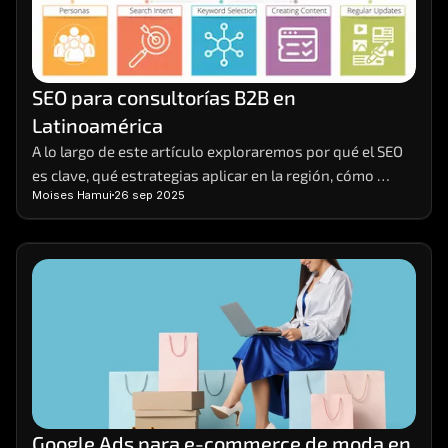
SEO para consultorías B2B en 
Latinoamérica
A lo largo de este artículo exploraremos por qué el SEO 
es clave, qué estrategias aplicar en la región, cómo 
Moises Hamui
26 sep 2025
segmentar el mercado de manera efectiva y cómo medir 
resultados de forma realista.
Google Ads para e-commerce de moda en 