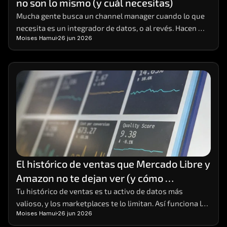
no son lo mismo (y cuál necesitas)
Careers
Mucha gente busca un channel manager cuando lo que 
necesita es un integrador de datos, o al revés. Hacen 
Docs
Moises Hamui
26 jun 2026
cosas distintas; aquí está la diferencia y cómo elegir.
About
COMMUNITY
Join
Events
El histórico de ventas que Mercado Libre y 
Experts
Amazon no te dejan ver (y cómo 
conservarlo)
Tu histórico de ventas es tu activo de datos más 
Contáctanos
valioso, y los marketplaces te lo limitan. Así funciona la 
Moises Hamui
26 jun 2026
MHA Academy
limitación y cómo conservar tu data completa.