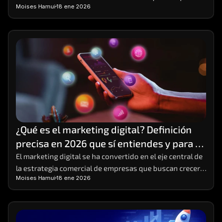
Moises Hamui
18 ene 2026
y emprendedores que buscan crecimiento sostenible
¿Qué es el marketing digital? Definición 
precisa en 2026 que sí entiendes y para 
poner en práctica
El marketing digital se ha convertido en el eje central de 
la estrategia comercial de empresas que buscan crecer 
Moises Hamui
18 ene 2026
en entornos altamente competitivos. 