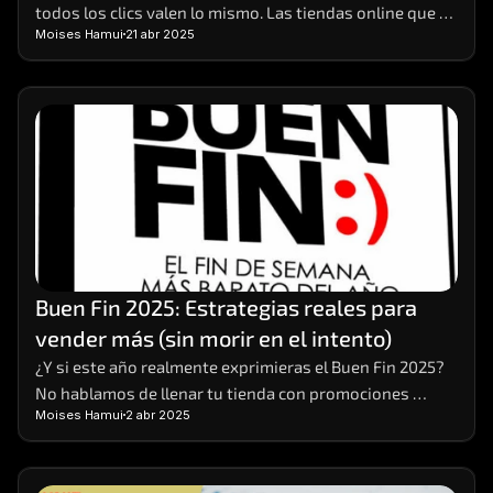
todos los clics valen lo mismo. Las tiendas online que 
Moises Hamui
21 abr 2025
realmente crecen son aquellas que aprenden a 
interpretar los datos detrás de cada visita, compra o 
carrito abandonado. 
Buen Fin 2025: Estrategias reales para 
vender más (sin morir en el intento)
¿Y si este año realmente exprimieras el Buen Fin 2025? 
No hablamos de llenar tu tienda con promociones 
Moises Hamui
2 abr 2025
vacías o descuentos que solo te dejan números rojos. 