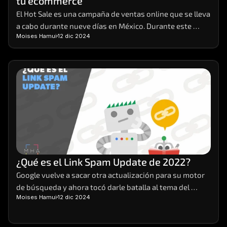
tu ecommerce
El Hot Sale es una campaña de ventas online que se lleva 
a cabo durante nueve días en México. Durante este 
Moises Hamui
12 dic 2024
evento, distintas empresas de venta y servicios 
preparan sus e-commerces, para brindar sus productos 
a sus clientes con promociones y descuentos que no se 
ven en cualquier otra época del año.
¿Qué es el Link Spam Update de 2022?
Google vuelve a sacar otra actualización para su motor 
de búsqueda y ahora tocó darle batalla al tema del 
Moises Hamui
12 dic 2024
spam. Así pues, salió a mediados de diciembre de este 
2022 el Link Spam Update. Veamos en qué consiste.