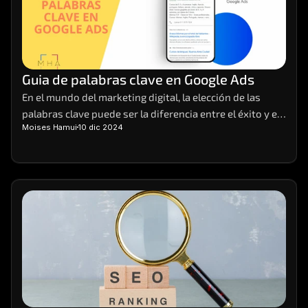
Guia de palabras clave en Google Ads
En el mundo del marketing digital, la elección de las 
palabras clave puede ser la diferencia entre el éxito y el 
Moises Hamui
10 dic 2024
fracaso de una campaña. Imagina tener el poder de 
atraer la atención de tus clientes ideales justo cuando 
están buscando lo que ofreces.