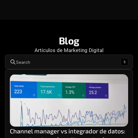
Consultoría
Agencia Creativa
Cómo te ayuda
SEO
Blog
Artículos de Marketing Digital
MHA Intelligence
s
Search
Google Ads
Facebook Ads
Desarrollo Web
Automatización
Email marketing
RESOURCES
Blog
Channel manager vs integrador de datos: 