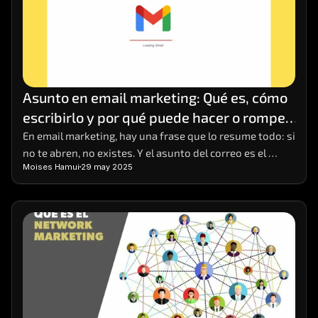
Asunto en email marketing: Qué es, cómo 
escribirlo y por qué puede hacer o romper 
tu campaña
En email marketing, hay una frase que lo resume todo: si 
no te abren, no existes. Y el asunto del correo es el 
Moises Hamui
29 may 2025
primer (y a veces único) punto de contacto que tienes 
para captar la atención del lector. Puede parecer una 
línea de texto más, pero es el anzuelo que decide si el 
mensaje será ignorado, eliminado o abierto con interés.