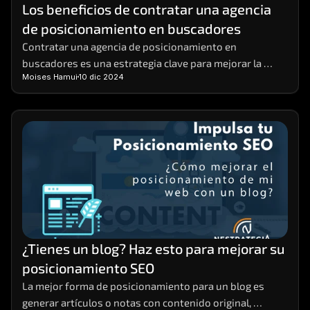
Los beneficios de contratar una agencia 
de posicionamiento en buscadores
Contratar una agencia de posicionamiento en 
buscadores es una estrategia clave para mejorar la 
Moises Hamui
10 dic 2024
visibilidad de tu negocio en línea.  Estas agencias 
ofrecen el conocimiento y la experiencia necesarios 
para implementar prácticas de SEO efectivas que 
aumentan el tráfico orgánico y potencian tus ventas. 
¿Tienes un blog? Haz esto para mejorar su 
posicionamiento SEO
La mejor forma de posicionamiento para un blog es 
generar artículos o notas con contenido original, 