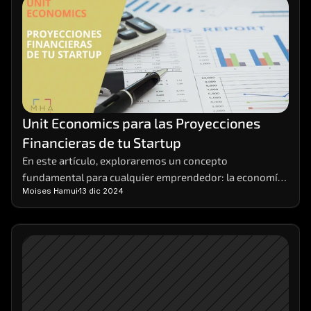
Unit Economics para las Proyecciones 
Financieras de tu Startup
En este artículo, exploraremos un concepto 
fundamental para cualquier emprendedor: la economía 
Moises Hamui
13 dic 2024
unitaria, o unit economics, en inglés. Desglosaremos 
qué son, cómo calcularlas y por qué son tan 
importantes para el éxito de tu negocio. Las economías 
unitarias o unit economics son la base sobre la cual 
construir proyecciones financieras sólidas y tomar 
decisiones estratégicas informadas.