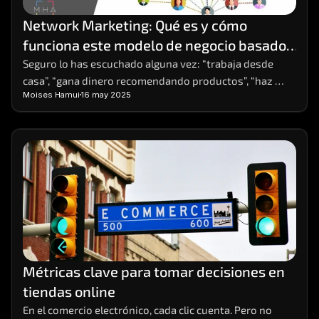
Network Marketing: Qué es y cómo 
funciona este modelo de negocio basado 
en redes
Seguro lo has escuchado alguna vez: “trabaja desde 
casa”, “gana dinero recomendando productos”, “haz 
Moises Hamui
16 may 2025
crecer tu red y obtén ingresos residuales”. Estas frases, 
comunes en redes sociales o eventos de 
emprendimiento, suelen estar relacionadas con el 
Network Marketing. ¿Pero qué es exactamente y cómo 
funciona? ¿Es una estafa o una forma real de generar 
ingresos?
Métricas clave para tomar decisiones en 
tiendas online
En el comercio electrónico, cada clic cuenta. Pero no 