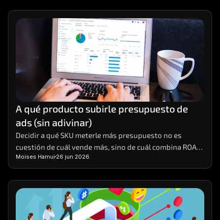
A qué producto subirle presupuesto de 
ads (sin adivinar)
Decidir a qué SKU meterle más presupuesto no es 
cuestión de cuál vende más, sino de cuál combina ROAS 
Moises Hamui
26 jun 2026
real, margen y stock para escalar sin tronar.