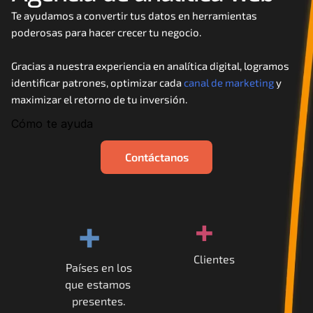
Careers
Te ayudamos a convertir tus datos en herramientas 
poderosas para hacer crecer tu negocio. 
Docs
Gracias a nuestra experiencia en analítica digital, logramos 
identificar patrones, optimizar cada 
canal de marketing
 y 
About
maximizar el retorno de tu inversión.
Cómo te ayuda
COMMUNITY
Contáctanos
Join
Events
+
+
Experts
Clientes
Países en los
Contáctanos
que estamos 
MHA Academy
presentes.