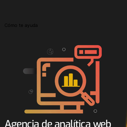
Consultoría
Agencia Creativa
Cómo te ayuda
SEO
MHA Intelligence
Google Ads
Facebook Ads
Desarrollo Web
Automatización
Email marketing
RESOURCES
Blog
Agencia de analítica web