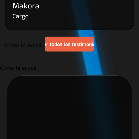
Makora
Cargo
Ver todos los testimonios
Cómo te ayuda
Cómo te ayuda
Nos encantaría trabajar 
contigo y crear algo 
increíble juntos