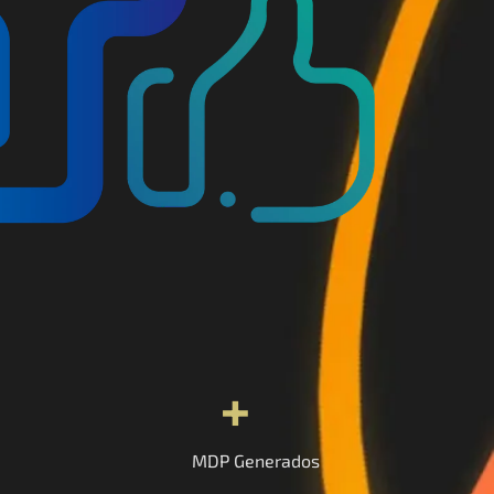
+
MDP Generados