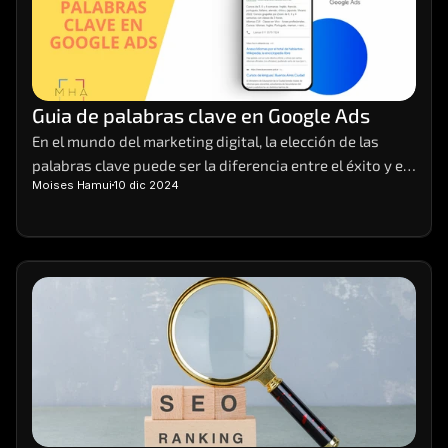
Guia de palabras clave en Google Ads
En el mundo del marketing digital, la elección de las 
palabras clave puede ser la diferencia entre el éxito y el 
Moises Hamui
10 dic 2024
fracaso de una campaña. Imagina tener el poder de 
atraer la atención de tus clientes ideales justo cuando 
están buscando lo que ofreces.