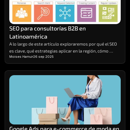
SEO para consultorías B2B en 
Latinoamérica
A lo largo de este artículo exploraremos por qué el SEO 
es clave, qué estrategias aplicar en la región, cómo 
Moises Hamui
26 sep 2025
segmentar el mercado de manera efectiva y cómo medir 
resultados de forma realista.
Google Ads para e-commerce de moda en 