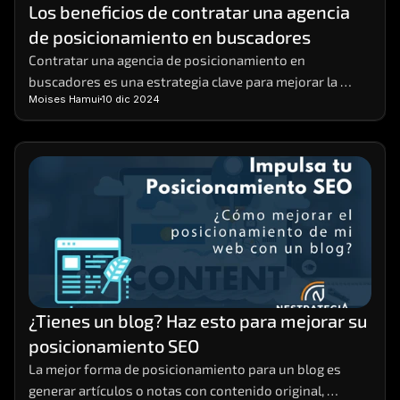
Los beneficios de contratar una agencia 
de posicionamiento en buscadores
Contratar una agencia de posicionamiento en 
buscadores es una estrategia clave para mejorar la 
Moises Hamui
10 dic 2024
visibilidad de tu negocio en línea.  Estas agencias 
ofrecen el conocimiento y la experiencia necesarios 
para implementar prácticas de SEO efectivas que 
aumentan el tráfico orgánico y potencian tus ventas. 
¿Tienes un blog? Haz esto para mejorar su 
posicionamiento SEO
La mejor forma de posicionamiento para un blog es 
generar artículos o notas con contenido original, 