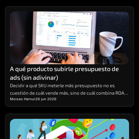
A qué producto subirle presupuesto de 
ads (sin adivinar)
Decidir a qué SKU meterle más presupuesto no es 
cuestión de cuál vende más, sino de cuál combina ROAS 
Moises Hamui
26 jun 2026
real, margen y stock para escalar sin tronar.