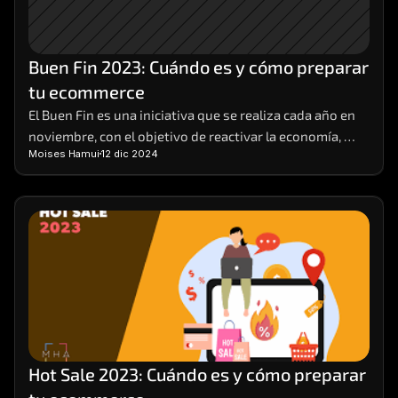
Buen Fin 2023: Cuándo es y cómo preparar 
tu ecommerce
El Buen Fin es una iniciativa que se realiza cada año en 
noviembre, con el objetivo de reactivar la economía, 
Moises Hamui
12 dic 2024
impulsar las ventas y ofrecer beneficios a los 
consumidores y a los comerciantes. Durante el Buen Fin, 
las empresas participantes ofrecen descuentos, 
promociones y facilidades de pago en sus productos y 
servicios, tanto en tiendas físicas como en línea.
Hot Sale 2023: Cuándo es y cómo preparar 