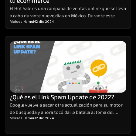
tu ecommerce
El Hot Sale es una campaña de ventas online que se lleva 
a cabo durante nueve días en México. Durante este 
Moises Hamui
12 dic 2024
evento, distintas empresas de venta y servicios 
preparan sus e-commerces, para brindar sus productos 
a sus clientes con promociones y descuentos que no se 
ven en cualquier otra época del año.
¿Qué es el Link Spam Update de 2022?
Google vuelve a sacar otra actualización para su motor 
de búsqueda y ahora tocó darle batalla al tema del 
Moises Hamui
12 dic 2024
spam. Así pues, salió a mediados de diciembre de este 
2022 el Link Spam Update. Veamos en qué consiste.