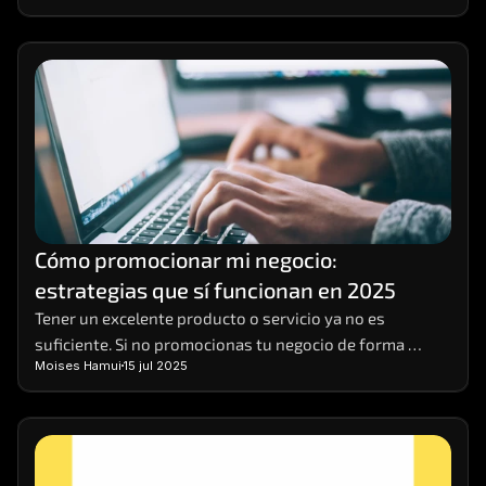
Cómo promocionar mi negocio: 
estrategias que sí funcionan en 2025
Tener un excelente producto o servicio ya no es 
suficiente. Si no promocionas tu negocio de forma 
Moises Hamui
15 jul 2025
efectiva, es muy probable que pases desapercibido. 
Hoy, competir en entornos digitales requiere una 
estrategia sólida, basada en datos, visibilidad 
multicanal y contenido relevante. 