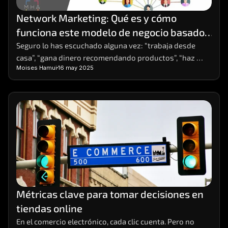
Network Marketing: Qué es y cómo 
funciona este modelo de negocio basado 
en redes
Seguro lo has escuchado alguna vez: “trabaja desde 
casa”, “gana dinero recomendando productos”, “haz 
Moises Hamui
16 may 2025
crecer tu red y obtén ingresos residuales”. Estas frases, 
comunes en redes sociales o eventos de 
emprendimiento, suelen estar relacionadas con el 
Network Marketing. ¿Pero qué es exactamente y cómo 
funciona? ¿Es una estafa o una forma real de generar 
ingresos?
Métricas clave para tomar decisiones en 
tiendas online
En el comercio electrónico, cada clic cuenta. Pero no 