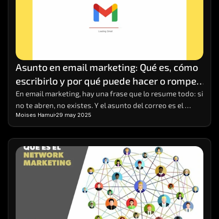
Asunto en email marketing: Qué es, cómo 
escribirlo y por qué puede hacer o romper 
tu campaña
En email marketing, hay una frase que lo resume todo: si 
no te abren, no existes. Y el asunto del correo es el 
Moises Hamui
29 may 2025
primer (y a veces único) punto de contacto que tienes 
para captar la atención del lector. Puede parecer una 
línea de texto más, pero es el anzuelo que decide si el 
mensaje será ignorado, eliminado o abierto con interés.