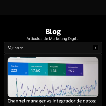
Consultoría
Agencia Creativa
Cómo te ayuda
SEO
Blog
Artículos de Marketing Digital
MHA Intelligence
s
Search
Google Ads
Facebook Ads
Desarrollo Web
Automatización
Email marketing
RESOURCES
Blog
Channel manager vs integrador de datos: 