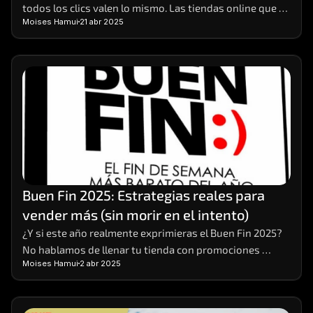
todos los clics valen lo mismo. Las tiendas online que 
Moises Hamui
21 abr 2025
realmente crecen son aquellas que aprenden a 
interpretar los datos detrás de cada visita, compra o 
carrito abandonado. 
Buen Fin 2025: Estrategias reales para 
vender más (sin morir en el intento)
¿Y si este año realmente exprimieras el Buen Fin 2025? 
No hablamos de llenar tu tienda con promociones 
Moises Hamui
2 abr 2025
vacías o descuentos que solo te dejan números rojos. 