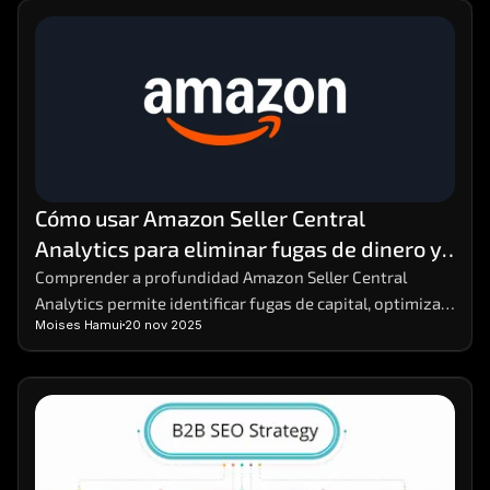
Cómo usar Amazon Seller Central 
Analytics para eliminar fugas de dinero y 
aumentar la rentabilidad
Comprender a profundidad Amazon Seller Central 
Analytics permite identificar fugas de capital, optimizar 
Moises Hamui
20 nov 2025
decisiones y reforzar estrategias comerciales. Dominar 
estos datos facilita anticipar variaciones en la demanda 
y mejorar márgenes sin aumentar costos. Para análisis 
comparativos avanzados, herramientas como MHA 
Intelligence complementan la información con una 
visión más precisa del rendimiento.