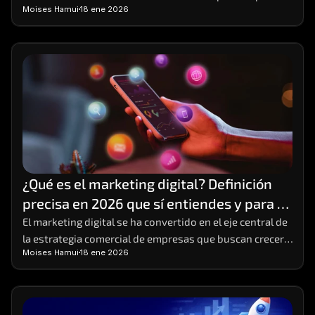
Moises Hamui
18 ene 2026
y emprendedores que buscan crecimiento sostenible
¿Qué es el marketing digital? Definición 
precisa en 2026 que sí entiendes y para 
poner en práctica
El marketing digital se ha convertido en el eje central de 
la estrategia comercial de empresas que buscan crecer 
Moises Hamui
18 ene 2026
en entornos altamente competitivos. 