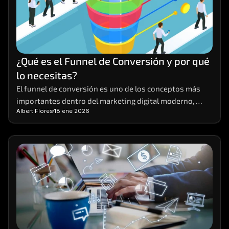
¿Qué es el Funnel de Conversión y por qué 
lo necesitas?
El funnel de conversión es uno de los conceptos más 
importantes dentro del marketing digital moderno, 
Albert Flores
18 ene 2026
aunque también uno de los menos comprendidos. 
Muchas empresas generan tráfico