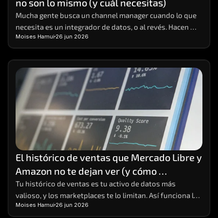
no son lo mismo (y cuál necesitas)
Careers
Mucha gente busca un channel manager cuando lo que 
necesita es un integrador de datos, o al revés. Hacen 
Docs
Moises Hamui
26 jun 2026
cosas distintas; aquí está la diferencia y cómo elegir.
About
COMMUNITY
Join
Events
El histórico de ventas que Mercado Libre y 
Experts
Amazon no te dejan ver (y cómo 
conservarlo)
Tu histórico de ventas es tu activo de datos más 
Contáctanos
valioso, y los marketplaces te lo limitan. Así funciona la 
Moises Hamui
26 jun 2026
MHA Academy
limitación y cómo conservar tu data completa.