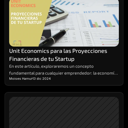
Unit Economics para las Proyecciones 
Financieras de tu Startup
En este artículo, exploraremos un concepto 
fundamental para cualquier emprendedor: la economía 
Moises Hamui
13 dic 2024
unitaria, o unit economics, en inglés. Desglosaremos 
qué son, cómo calcularlas y por qué son tan 
importantes para el éxito de tu negocio. Las economías 
unitarias o unit economics son la base sobre la cual 
construir proyecciones financieras sólidas y tomar 
decisiones estratégicas informadas.