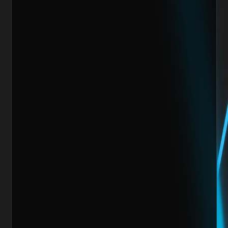
Nos encantaría trabajar 
contigo y crear algo 
increíble juntos
Escoge alguno de nuestros servicios
Nombre del cliente*
Marca o empresa*
Teléfono
Email
Giro de la Empresa