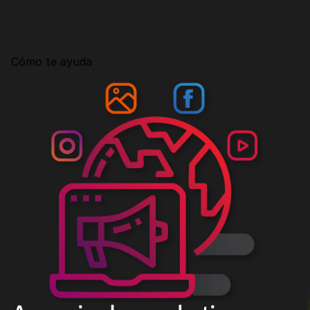
Consultoría
Agencia Creativa
Cómo te ayuda
SEO
MHA Intelligence
Google Ads
Facebook Ads
Desarrollo Web
Automatización
Email marketing
RESOURCES
Blog