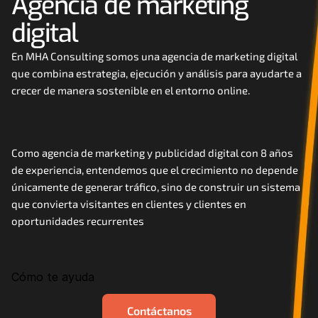
Agencia de marketing 
Careers
digital
Docs
En MHA Consulting somos una agencia de marketing digital 
que combina estrategia, ejecución y análisis para ayudarte a 
crecer de manera sostenible en el entorno online. 
About
COMMUNITY
Como agencia de marketing y publicidad digital con 8 años 
Join
de experiencia, entendemos que el crecimiento no depende 
únicamente de generar tráfico, sino de construir un sistema 
que convierta visitantes en clientes y clientes en 
Events
oportunidades recurrentes
Experts
Cómo te ayuda
Contáctanos
MHA Academy
Contáctanos