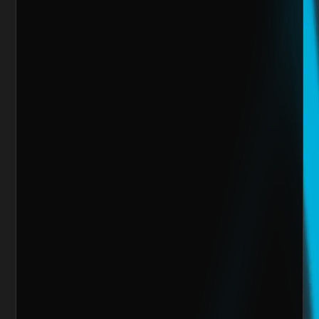
Sitio Web
¿Cuánto vendes al mes actualmente?
Mensaje
Quiero escalar mi negocio