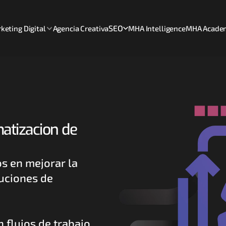
SEO
keting Digital
Agencia Creativa
MHA Intelligence
MHA Acade
atizacion de 
 en mejorar la 
uciones de 
lujos de trabajo 