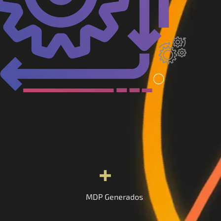
+
MDP Generados