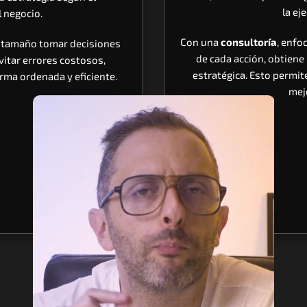
la ej
 negocio.
Con una 
consultoría
, enfo
r tamaño tomar decisiones 
de cada acción, obtiene
itar errores costosos, 
estratégica. Esto permit
orma ordenada y eficiente.
mej