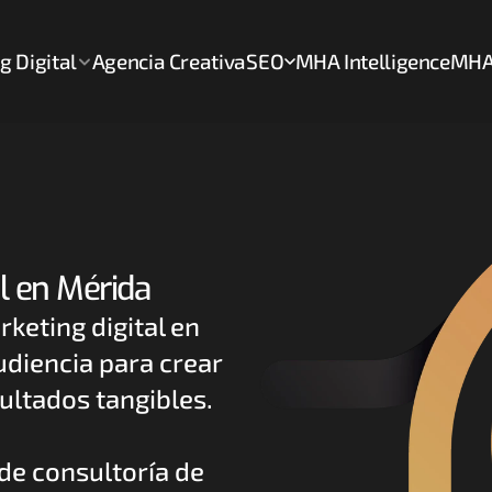
g Digital
Agencia Creativa
MHA Intelligence
MHA
SEO
l en Mérida
eting digital en 
diencia para crear 
ultados tangibles. 
e consultoría de 