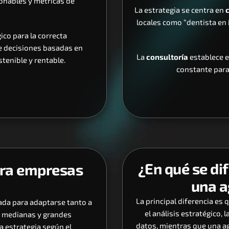
nables y métricas de 
La estrategia se centra en 
locales como “dentista en 
o para la correcta 
 decisiones basadas en 
La 
consultoría
 establece e
tenible y rentable.
constante para
¿En qué se di
ara empresas 
una a
La principal diferencia es q
ada para adaptarse tanto a 
el análisis estratégico, 
medianas y grandes 
datos, mientras que una ag
a estrategia según el 