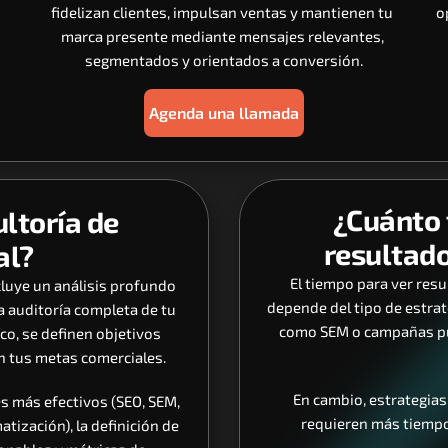
fidelizan clientes, impulsan ventas y mantienen tu 
o
marca presente mediante mensajes relevantes, 
segmentados y orientados a conversión.
Agenda una llamada
¿Cuánto 
ltoría de 
resultado
al?
El tiempo para ver resu
cluye un análisis profundo 
depende del tipo de estrat
 auditoría completa de tu 
como SEM o campañas pub
co, se definen objetivos 
n tus metas comerciales.
En cambio, estrategia
es más efectivos (SEO, SEM, 
requieren más tiempo,
ización), la definición de 