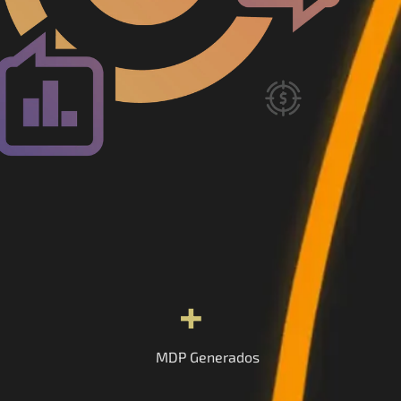
+
MDP Generados