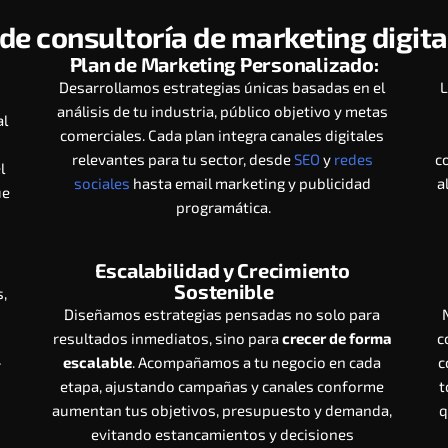
de consultoría de marketing digit
Plan de Marketing Personalizado:
Desarrollamos estrategias únicas basadas en el 
L
 
análisis de tu industria, público objetivo y metas 
l 
comerciales. Cada plan integra canales digitales 
relevantes para tu sector, desde 
SEO
 y 
redes 
c
 
sociales
 hasta email marketing y publicidad 
a
e 
programática.
Escalabilidad y Crecimiento 
Sostenible
 
Diseñamos estrategias pensadas no solo para 
resultados inmediatos, sino para 
crecer de forma 
c
 
escalable
. Acompañamos a tu negocio en cada 
c
 
etapa, ajustando campañas y canales conforme 
t
aumentan tus objetivos, presupuesto y demanda, 
q
evitando estancamientos y decisiones 